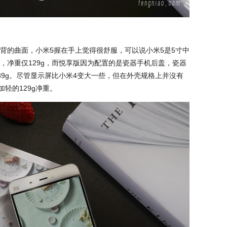
背的曲面，小米5握在手上觉得很舒服，可以说小米5是5寸中
，净重仅129g，而悦享版因为配置的是瓷器手机后盖，瓷器
39g。尽管显示屏比小米4变大一些，但在外壳规格上并沒有
加轻的129g净重。