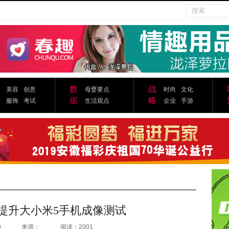
数
战
美容
创意
母婴要点
时尚
文化
据
略
服饰
考试
生活观点
企业
手游
提升大小米5手机成像测试
9
来源：
阅读：2001