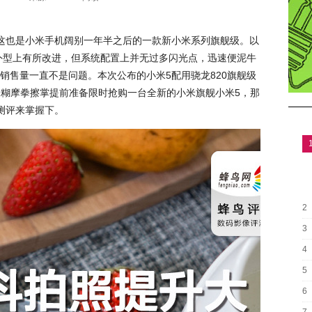
这也是小米手机阔别一年半之后的一款新小米系列旗舰级。以
外型上有所改进，但系统配置上并无过多闪光点，迅速便泥牛
销售量一直不是问题。本次公布的小米5配用骁龙820旗舰级
米糊摩拳擦掌提前准备限时抢购一台全新的小米旗舰小米5，那
测评来掌握下。
2
3
4
5
6