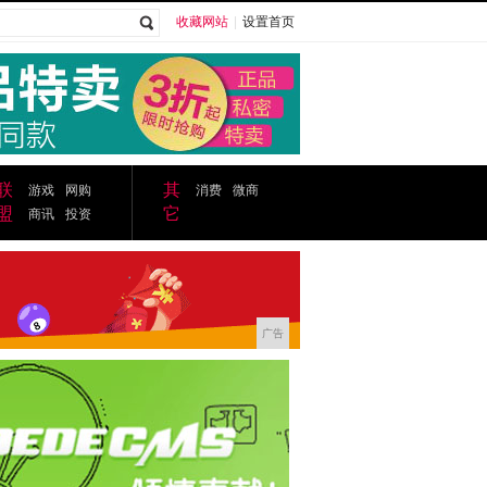
收藏网站
|
设置首页
广告
联
其
游戏
网购
消费
微商
盟
它
商讯
投资
广告