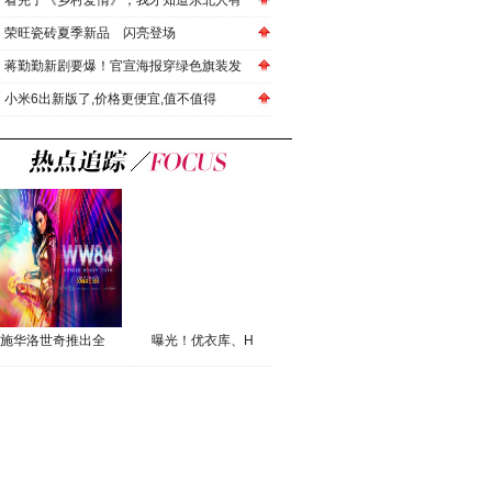
看完了《乡村爱情》，我才知道东北人有
荣旺瓷砖夏季新品 闪亮登场
蒋勤勤新剧要爆！官宣海报穿绿色旗装发
小米6出新版了,价格更便宜,值不值得
施华洛世奇推出全
曝光！优衣库、H