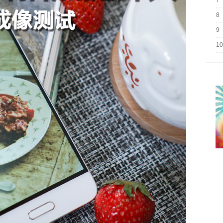
7
8
9
10