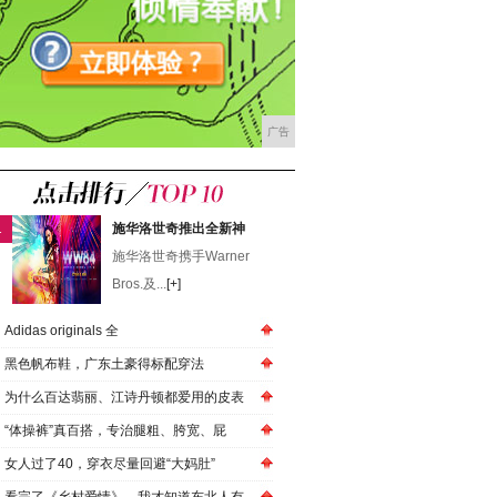
广告
1
施华洛世奇推出全新神
施华洛世奇携手Warner
Bros.及...
[+]
Adidas originals 全
黑色帆布鞋，广东土豪得标配穿法
为什么百达翡丽、江诗丹顿都爱用的皮表
“体操裤”真百搭，专治腿粗、胯宽、屁
女人过了40，穿衣尽量回避“大妈肚”