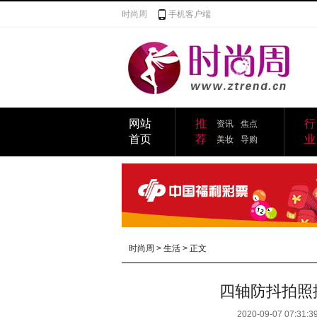
时尚周
手机客户端
网站
推
行
资讯
焦点
首页
荐
业
美妆
导购
时尚周
>
生活
> 正文
四轴防抖拍照
2020-09-07 07:31:3