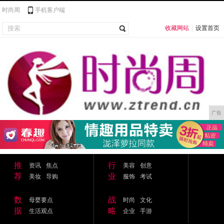
时尚周
手机客户端
收藏网站
|
设置首页
广告
推
行
资讯
焦点
美容
创意
荐
业
美妆
导购
服饰
考试
数
战
母婴要点
时尚
文化
据
略
生活观点
企业
手游