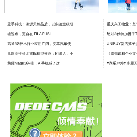
苏秘37°(SU
2021中国少儿
2021中国
蓝手科技：溯源天然晶质，以实验室级研
重庆兴工物业：坚
轻逸点，更自在 FILA FUSI
绝对®伏特加携手T
高通5G技术行业应用广阔，变革汽车使
UNIBUY新店落
几款高性价比旗舰机型推荐：闭眼入，不
《成都诺和企业文
荣耀Magic8评测：AI手机喊了这
#湖系户外# 步履无界