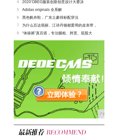
4
2020’OBEG服装创新创意设计大赛决
5
Adidas originals 全系解
6
黑色帆布鞋，广东土豪得标配穿法
7
为什么百达翡丽、江诗丹顿都爱用的皮表带，
8
“体操裤”真百搭，专治腿粗、胯宽、屁股大
广告