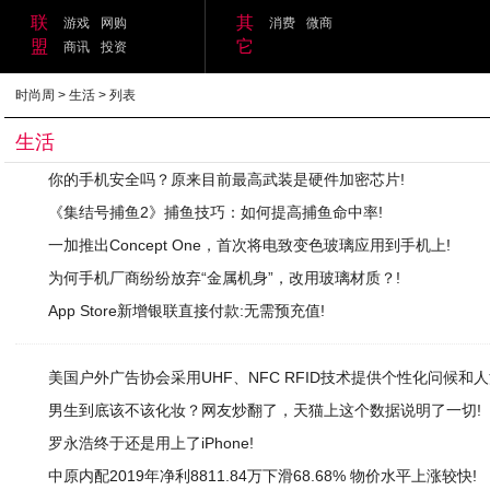
联
其
游戏
网购
消费
微商
盟
它
商讯
投资
时尚周
>
生活
> 列表
生活
你的手机安全吗？原来目前最高武装是硬件加密芯片!
《集结号捕鱼2》捕鱼技巧：如何提高捕鱼命中率!
一加推出Concept One，首次将电致变色玻璃应用到手机上!
为何手机厂商纷纷放弃“金属机身”，改用玻璃材质？!
App Store新增银联直接付款:无需预充值!
美国户外广告协会采用UHF、NFC RFID技术提供个性化问候和人
男生到底该不该化妆？网友炒翻了，天猫上这个数据说明了一切!
罗永浩终于还是用上了iPhone!
中原内配2019年净利8811.84万下滑68.68% 物价水平上涨较快!