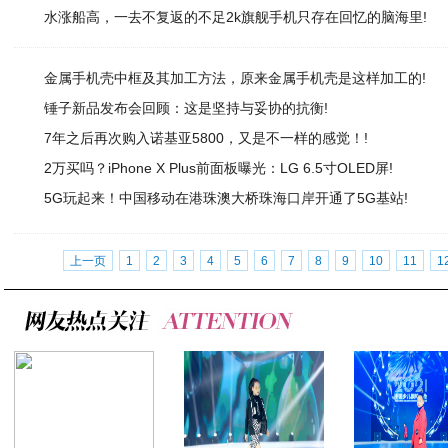
水涨船高，一去不复返的不足2k旗舰手机只存在回忆的脑海里!
金属手机壳中框及其加工方法，原来金属手机壳是这样加工的!
锤子新品发布会回顾：这是坚持与妥协的抗衡!
7年之后再次购入诺基亚5800，又是不一样的感觉！!
2万买吗？iPhone X Plus前面板曝光：LG 6.5寸OLED屏!
5G玩起来！中国移动在港珠澳大桥珠海口岸开通了5G基站!
上一页
1
2
3
4
5
6
7
8
9
10
11
1