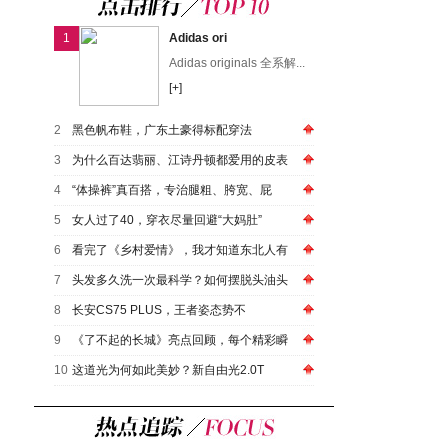
1
Adidas ori
Adidas originals 全系解...
[+]
2
黑色帆布鞋，广东土豪得标配穿法
3
为什么百达翡丽、江诗丹顿都爱用的皮表
4
“体操裤”真百搭，专治腿粗、胯宽、屁
5
女人过了40，穿衣尽量回避“大妈肚”
6
看完了《乡村爱情》，我才知道东北人有
7
头发多久洗一次最科学？如何摆脱头油头
8
长安CS75 PLUS，王者姿态势不
9
《了不起的长城》亮点回顾，每个精彩瞬
10
这道光为何如此美妙？新自由光2.0T