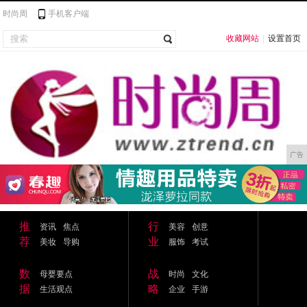
时尚周
手机客户端
收藏网站
|
设置首页
广告
推
行
资讯
焦点
美容
创意
荐
业
美妆
导购
服饰
考试
数
战
母婴要点
时尚
文化
据
略
生活观点
企业
手游