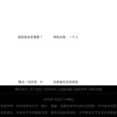
发际线有多重要？
单鞋合集：一个人
曝光！优衣库、H
别再被托尼老师忽
网站首页
|
关于我们
|
联系我们
|
老版地图
|
版权声明
|
网站地图
时尚周
-时尚门户网站
免责声明：时尚周所有文字、图片、视频、音频等资料均来自互联网，不代表本站赞
同其观点，本站亦不为其版权负责。相关作品的原创性、文中陈述文字以及内容数据