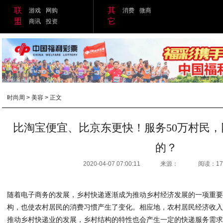
联
其
游戏
网购
消费
微商
盟
它
商讯
投资
时尚周
>
美容
> 正文
比淘宝便宜、比京东更快！服务50万村民
的？
2020-04-07 07:00:11
来源：
阅读：17
随着电子商务的发展，乡村快递逐渐成为推动乡村经济发展的一项重
构，也使农村居民的消费习惯产生了变化。相应地，农村居民经济收
推动乡村快递业的发展，乡村结构的特性也会产生一定的快递服务需