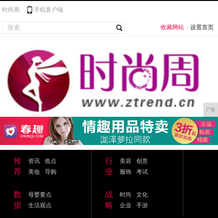
时尚周
手机客户端
收藏网站
|
设置首页
广告
推
行
资讯
焦点
美容
创意
荐
业
美妆
导购
服饰
考试
数
战
母婴要点
时尚
文化
据
略
生活观点
企业
手游