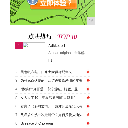
广告
1
Adidas ori
Adidas originals 全系解...
[+]
2
黑色帆布鞋，广东土豪得标配穿法
3
为什么百达翡丽、江诗丹顿都爱用的皮表
4
“体操裤”真百搭，专治腿粗、胯宽、屁
5
女人过了40，穿衣尽量回避“大妈肚”
6
看完了《乡村爱情》，我才知道东北人有
7
头发多久洗一次最科学？如何摆脱头油头
8
Systrace 之Choreogr