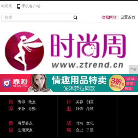
时尚周
手机客户端
收藏网站
|
设置首页
广告
推
行
资讯
焦点
美容
创意
荐
业
美妆
导购
服饰
考试
数
战
母婴要点
时尚
文化
据
略
生活观点
企业
手游