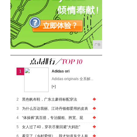
广告
1
Adidas ori
Adidas originals 全系解...
[+]
2
黑色帆布鞋，广东土豪得标配穿法
3
为什么百达翡丽、江诗丹顿都爱用的皮表
4
“体操裤”真百搭，专治腿粗、胯宽、屁
5
女人过了40，穿衣尽量回避“大妈肚”
6
看完了《乡村爱情》，我才知道东北人有