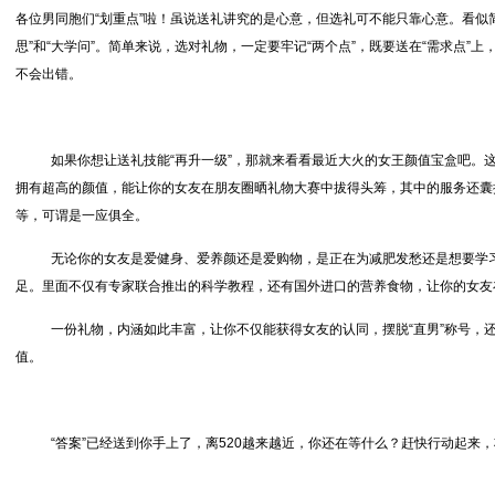
各位男同胞们“划重点”啦！虽说送礼讲究的是心意，但选礼可不能只靠心意。看似
思”和“大学问”。简单来说，选对礼物，一定要牢记“两个点”，既要送在“需求点”上
不会出错。
如果你想让送礼技能“再升一级”，那就来看看最近大火的女王颜值宝盒吧。
拥有超高的颜值，能让你的女友在朋友圈晒礼物大赛中拔得头筹，其中的服务还囊
等，可谓是一应俱全。
无论你的女友是爱健身、爱养颜还是爱购物，是正在为减肥发愁还是想要学
足。里面不仅有专家联合推出的科学教程，还有国外进口的营养食物，让你的女友在
一份礼物，内涵如此丰富，让你不仅能获得女友的认同，摆脱“直男”称号，
值。
“答案”已经送到你手上了，离520越来越近，你还在等什么？赶快行动起来