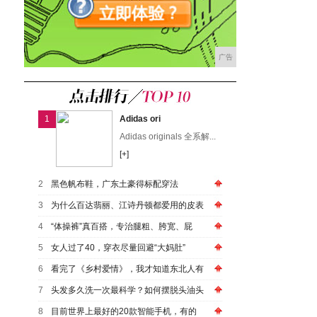
广告
1
Adidas ori
Adidas originals 全系解...
[+]
2
黑色帆布鞋，广东土豪得标配穿法
3
为什么百达翡丽、江诗丹顿都爱用的皮表
4
“体操裤”真百搭，专治腿粗、胯宽、屁
5
女人过了40，穿衣尽量回避“大妈肚”
6
看完了《乡村爱情》，我才知道东北人有
7
头发多久洗一次最科学？如何摆脱头油头
8
目前世界上最好的20款智能手机，有的