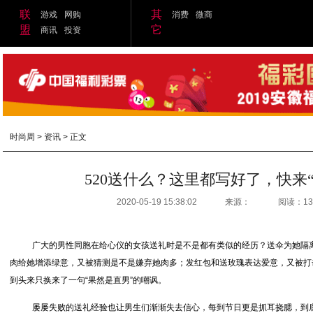
联
其
游戏
网购
消费
微商
盟
它
商讯
投资
时尚周
>
资讯
> 正文
520送什么？这里都写好了，快来
2020-05-19 15:38:02
来源：
阅读：13
广大的男性同胞在给心仪的女孩送礼时是不是都有类似的经历？送伞为她隔离
肉给她增添绿意，又被猜测是不是嫌弃她肉多；发红包和送玫瑰表达爱意，又被打
到头来只换来了一句“果然是直男”的嘲讽。
屡屡失败的送礼经验也让男生们渐渐失去信心，每到节日更是抓耳挠腮，到