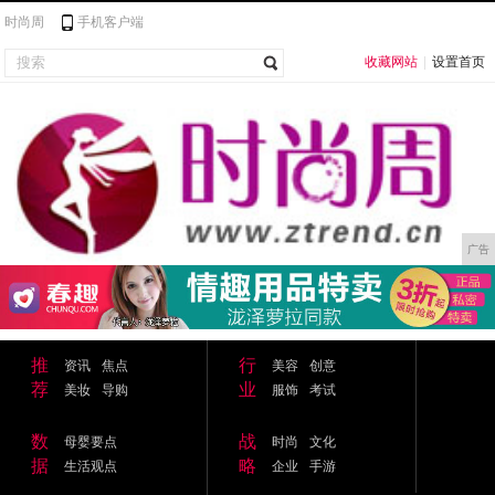
时尚周
手机客户端
收藏网站
|
设置首页
广告
推
行
资讯
焦点
美容
创意
荐
业
美妆
导购
服饰
考试
数
战
母婴要点
时尚
文化
据
略
生活观点
企业
手游