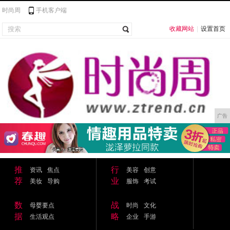
时尚周
手机客户端
收藏网站
|
设置首页
广告
推
行
资讯
焦点
美容
创意
荐
业
美妆
导购
服饰
考试
数
战
母婴要点
时尚
文化
据
略
生活观点
企业
手游