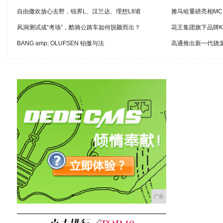
自由撒欢放心去野，锐界L、汉兰达、理想L8谁
雅马哈重磅亮相MC 
风洞测试成“考场”，酷骑公路车如何脱颖而出？
花王集团旗下品牌K
BANG amp; OLUFSEN 铂傲与法
高通推出新一代骁
广告