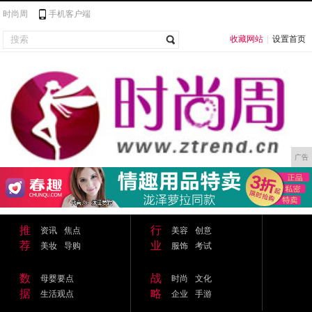
时尚周
手机客户端
收藏网站
|
设置首页
广告
推
行
资讯
焦点
美容
创意
荐
业
美妆
导购
服饰
考试
数
战
母婴要点
时尚
文化
据
略
生活观点
企业
手游