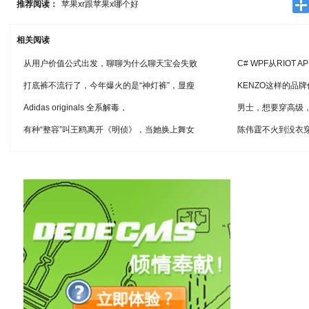
推荐阅读：
苹果xr跟苹果x哪个好
相关阅读
从用户价值公式出发，聊聊为什么聊天宝会失败
C# WPF从RIOT A
打底裤不流行了，今年爆火的是“神灯裤”，显瘦
KENZO这样的品
Adidas originals 全系解毒，
男士，想要穿高级
有种“整容”叫王鸥离开《明侦》，当她换上舞女
陈伟霆不火到没衣穿