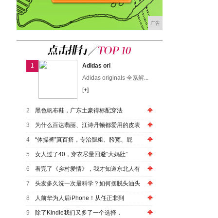
广告
1
Adidas ori
Adidas originals 全系解...
[+]
2
黑色帆布鞋，广东土豪得标配穿法
3
为什么百达翡丽、江诗丹顿都爱用的皮表
4
“体操裤”真百搭，专治腿粗、胯宽、屁
5
女人过了40，穿衣尽量回避“大妈肚”
6
看完了《乡村爱情》，我才知道东北人有
7
头发多久洗一次最科学？如何摆脱头油头
8
人前华为人后iPhone！从任正非到
9
除了Kindle我们又多了一个选择，