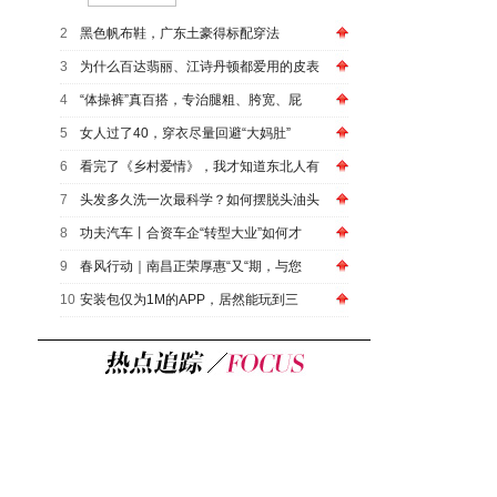
2
黑色帆布鞋，广东土豪得标配穿法
3
为什么百达翡丽、江诗丹顿都爱用的皮表
4
“体操裤”真百搭，专治腿粗、胯宽、屁
5
女人过了40，穿衣尽量回避“大妈肚”
6
看完了《乡村爱情》，我才知道东北人有
7
头发多久洗一次最科学？如何摆脱头油头
8
功夫汽车丨合资车企“转型大业”如何才
9
春风行动｜南昌正荣厚惠“又“期，与您
10
安装包仅为1M的APP，居然能玩到三