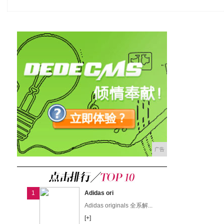
广告
1
Adidas ori
Adidas originals 全系解...
[+]