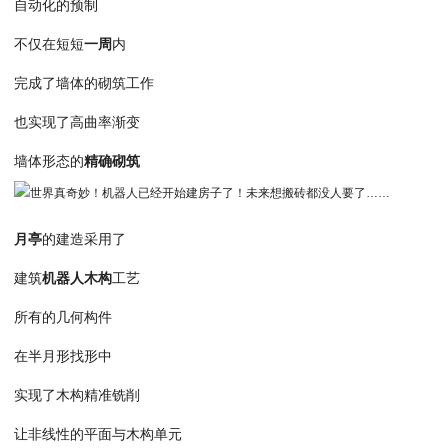
自动化的预制
不仅在短短
一周
内
完成了墙体的砌筑工作
也实现了高曲率渐变
墙体形态的
精确砌筑
月亭
的建造采用了
建筑
机器人木构
工艺
所有的几何构件
在半月形找形中
实现了木构精准铣削
让非线性的平面与木构单元