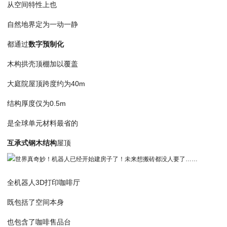
从空间特性上也
自然地界定为一动一静
都通过
数字预制化
木构拱壳顶棚加以覆盖
大庭院屋顶跨度约为40m
结构厚度仅为0.5m
是全球单元材料最省的
互承式钢木结构
屋顶
全机器人3D打印咖啡厅
既包括了空间本身
也包含了咖啡售品台