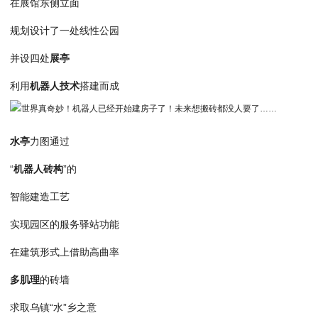
在展馆东侧立面
规划设计了一处线性公园
并设四处
展亭
利用
机器人技术
搭建而成
水亭
力图通过
“
机器人砖构
”的
智能建造工艺
实现园区的服务驿站功能
在建筑形式上借助高曲率
多肌理
的砖墙
求取乌镇“水”乡之意