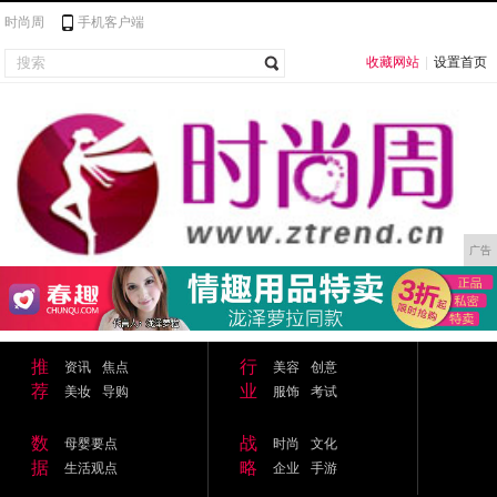
时尚周
手机客户端
收藏网站
|
设置首页
广告
推
行
资讯
焦点
美容
创意
荐
业
美妆
导购
服饰
考试
数
战
母婴要点
时尚
文化
据
略
生活观点
企业
手游