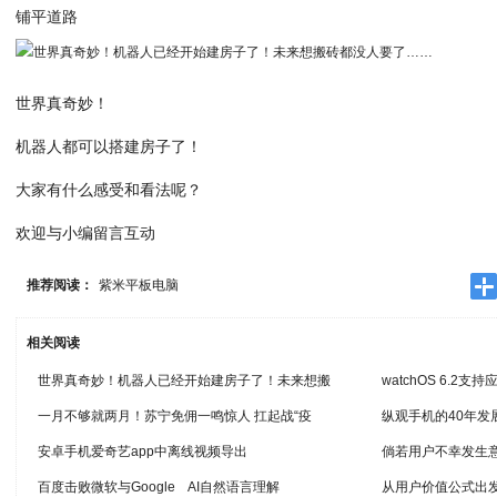
铺平道路
世界真奇妙！
机器人都可以搭建房子了！
大家有什么感受和看法呢？
欢迎与小编留言互动
推荐阅读：
紫米平板电脑
相关阅读
世界真奇妙！机器人已经开始建房子了！未来想搬
watchOS 6.2
一月不够就两月！苏宁免佣一鸣惊人 扛起战“疫
纵观手机的40年发
安卓手机爱奇艺app中离线视频导出
倘若用户不幸发生
百度击败微软与Google AI自然语言理解
从用户价值公式出