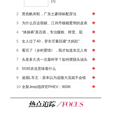
[+]
2
黑色帆布鞋，广东土豪得标配穿法
3
为什么百达翡丽、江诗丹顿都爱用的皮表
4
“体操裤”真百搭，专治腿粗、胯宽、屁
5
女人过了40，穿衣尽量回避“大妈肚”
6
看完了《乡村爱情》，我才知道东北人有
7
头发多久洗一次最科学？如何摆脱头油头
8
5G对农业意味着什么
9
途观L车主：原本以为追随大流就不会错
10
全新Jeep指挥官PHEV：900K