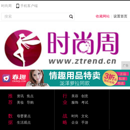
时尚周
手机客户端
收藏网站
|
设置首页
广告
推
行
资讯
焦点
美容
创意
荐
业
美妆
导购
服饰
考试
数
战
母婴要点
时尚
文化
据
略
生活观点
企业
手游